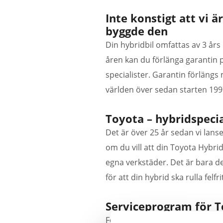
Inte konstigt att vi ä
byggde den
Din hybridbil omfattas av 3 års
åren kan du förlänga garantin på
specialister. Garantin förlängs 
världen över sedan starten 199
Toyota – hybridspecia
Det är över 25 år sedan vi lans
om du vill att din Toyota Hybri
egna verkstäder. Det är bara d
för att din hybrid ska rulla felfr
Serviceprogram för T
För oss på Toyota är en nöjd ku