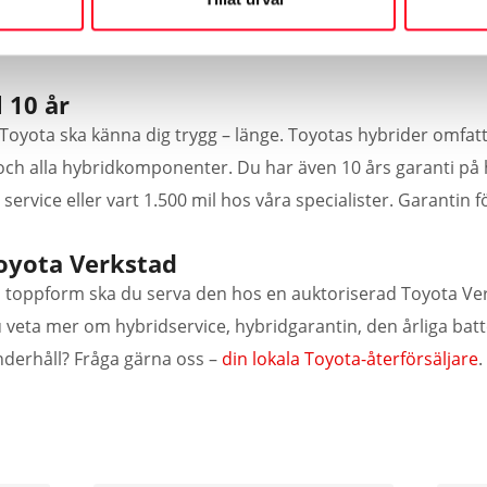
ljerad rapport där Toyotas servicetekniker går igenom din bil
 10 år
Toyota ska känna dig trygg – länge. Toyotas hybrider omfatt
och alla hybridkomponenter. Du har även 10 års garanti på 
service eller vart 1.500 mil hos våra specialister. Garantin 
oyota Verkstad
d i toppform ska du serva den hos en auktoriserad Toyota Ve
du veta mer om hybridservice, hybridgarantin, den årliga bat
nderhåll? Fråga gärna oss –
din lokala Toyota-återförsäljare
.