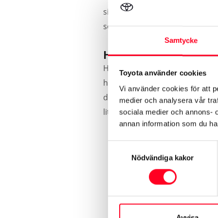
sig du köpt din bil nyligen elle
service – och att du får den på 
Samtycke
Hybridservice med hy
Hybridservice görs årligen (ell
Toyota använder cookies
hybridbil är inte annorlunda ä
Vi använder cookies för att p
datorprogram för att testa hel
medier och analysera vår traf
liten del:
sociala medier och annons- 
annan information som du har 
Diagnos av hybridsystem
Samtyckesval
Hälsokontroll av hybridba
Nödvändiga kakor
Test av batteriets isolerin
Belastningstest av hybridb
Kontroll av hybridkylarsy
Avvisa