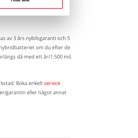
s status och resultat från
as av 3 års nybilsgaranti och 5
hybridbatteriet om du efter de
förlängs då med ett år/1.500 mil.
rkstad. Boka enkelt
service
terigarantin eller något annat