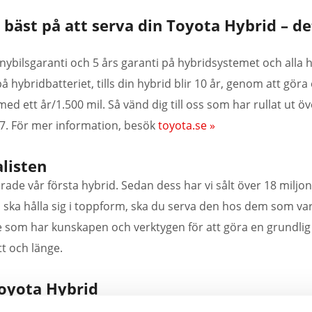
r bäst på att serva din Toyota Hybrid – de
 nybilsgaranti och 5 års garanti på hybridsystemet och alla
 hybridbatteriet, tills din hybrid blir 10 år, genom att göra 
med ett år/1.500 mil. Så vänd dig till oss som har rullat ut ö
7. För mer information, besök
toyota.se »
listen
erade vår första hybrid. Sedan dess har vi sålt över 18 miljo
d ska hålla sig i toppform, ska du serva den hos dem som va
e som har kunskapen och verktygen för att göra en grundlig
itt och länge.
oyota Hybrid
nd allt. Det är därför våra revolutionerande hybrider får mi