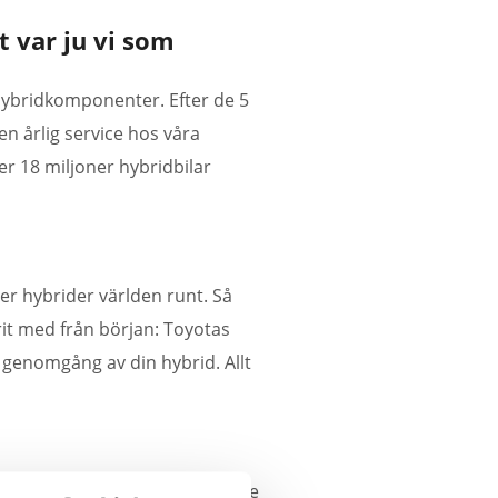
t var ju vi som
 hybridkomponenter. Efter de 5
en årlig service hos våra
ver 18 miljoner hybridbilar
ner hybrider världen runt. Så
rit med från början: Toyotas
 genomgång av din hybrid. Allt
nst lika avancerad service. Vare