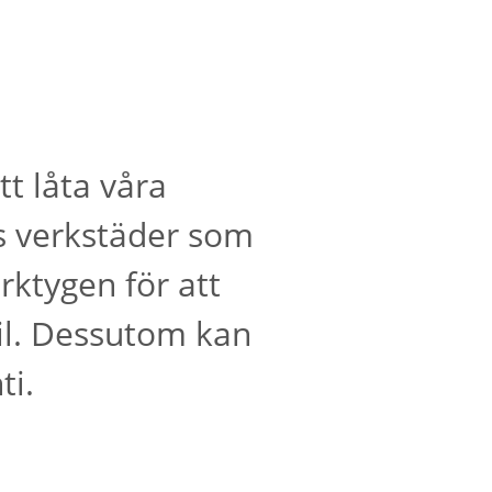
t låta våra
as verkstäder som
ktygen för att
il. Dessutom kan
ti.