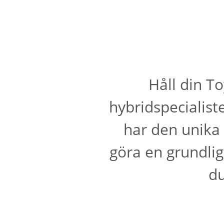
Håll din T
hybridspecialist
har den unika
göra en grundli
du