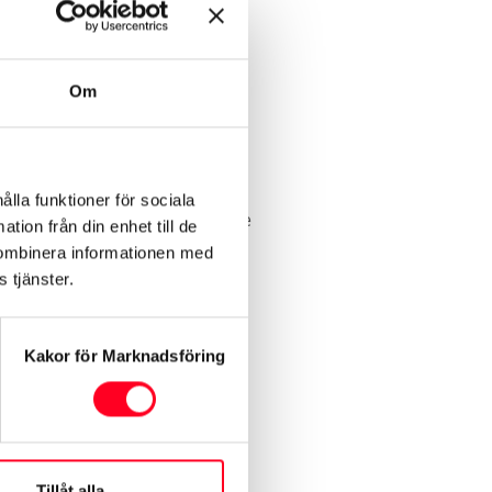
 ska känna dig trygg med din
Om
cen. Priset för att serva en
nder unika verktyg och
ålla funktioner för sociala
er, mäter och analyserar varje
tion från din enhet till de
kombinera informationen med
 tjänster.
Kakor för Marknadsföring
Tillåt alla