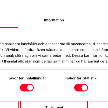
r ägt en Toyota Hybrid en längre tid, är vårt mål alltid att du
rätt sätt med högsta kvalitet.
Information
bridhälsokontroll
er var 1.500:e mil) i samband med den vanliga underhållsservi
n för någon annan Toyota-modell. Våra hybridtekniker anvä
ersonalisera innehållet och annonserna till användarna, tillhandah
a hybridsystemet – inget lämnas åt slumpen och vi undersök
ik. Vi vidarebefordrar även sådana identifierare och annan informa
och analysföretag som vi samarbetar med. Dessa kan i sin tur 
tillhandahållit eller som de har samlat in när du har använt deras
et
tteriet
Kakor för Inställningar
Kakor för Statistik
g
atteriet
stem
Tillåt urval