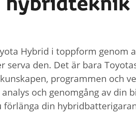
hybridteknik
oyota Hybrid i toppform genom at
er serva den. Det är bara Toyot
 kunskapen, programmen och ver
g analys och genomgång av din b
 förlänga din hybridbatterigaran