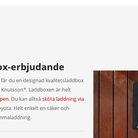
ox-erbjudande
får du en designad kvalitetsladdbox
KG Knutsson*. Laddboxen är helt
ppen
. Du kan alltså
sköta laddning via
Toyota. Helt enkelt en säker och
emmaladdning.