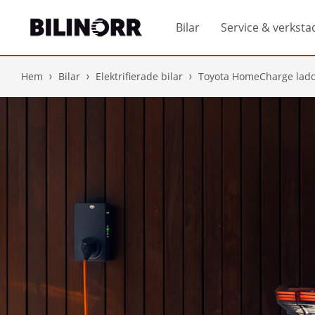
Bilar
Service & verksta
Hem
Bilar
Elektrifierade bilar
Toyota HomeCharge lad