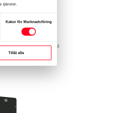
 tjänster.
Kakor för Marknadsföring
22kW men i småhus brukar man
kommenderar dessutom att du
ukningen i ditt hem inte ska slå
Tillåt alla
fär 6 timmar om du laddar den