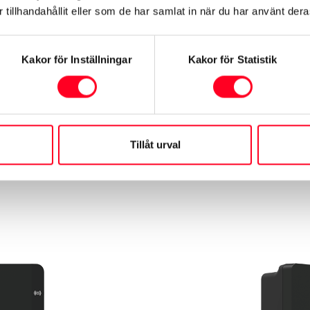
tillhandahållit eller som de har samlat in när du har använt deras
xar
Kakor för Inställningar
Kakor för Statistik
ra modeller, alla kan ladda med en maxeffekt om upp till 
3-fas och 16 ampere och då blir laddeffekten 11kW. Vi re
ering för att försäkra dig om att eventuella toppar i elförbr
Tillåt urval
 med 71 kWh batteri laddar du från tomt till fullt på unge