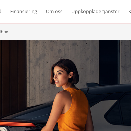
d
Finansiering
Om oss
Uppkopplade tjänster
K
dbox