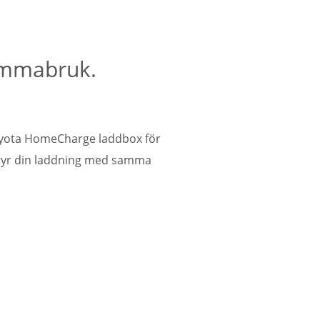
emmabruk.
Toyota HomeCharge laddbox för
styr din laddning med samma