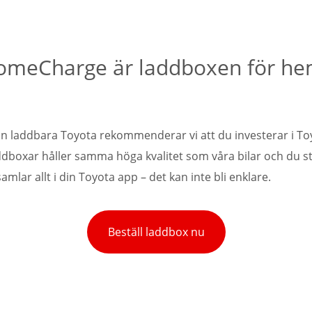
omeCharge är laddboxen för h
 din laddbara Toyota rekommenderar vi att du investerar i 
boxar håller samma höga kvalitet som våra bilar och du 
amlar allt i din Toyota app – det kan inte bli enklare.
Beställ laddbox nu