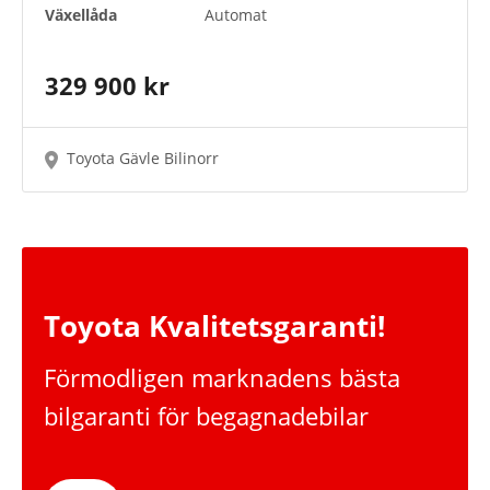
Växellåda
Automat
329 900 kr
Toyota Gävle Bilinorr
Toyota Kvalitetsgaranti!
Förmodligen marknadens bästa
bilgaranti för begagnadebilar