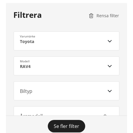
Filtrera
Rensa filter
Varumärke
Toyota
Modell
RAV4
Biltyp
Årsmodell
Se fler filter