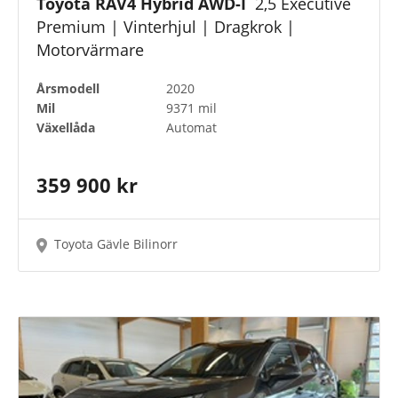
Toyota RAV4 Hybrid AWD-I
2,5 Executive
Premium | Vinterhjul | Dragkrok |
Motorvärmare
Färger
Årsmodell
2020
Mil
9371 mil
Växellåda
Automat
Toyota Approved Used
359 900 kr
Toyota Gävle Bilinorr