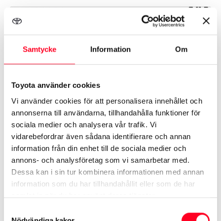
Samtycke
Information
Om
Toyota använder cookies
Vi använder cookies för att personalisera innehållet och
annonserna till användarna, tillhandahålla funktioner för
sociala medier och analysera vår trafik. Vi
vidarebefordrar även sådana identifierare och annan
Toyota RAV4 Hybrid AWD-I
2,5 JBL
information från din enhet till de sociala medier och
Executive | Vinterhjul |
annons- och analysföretag som vi samarbetar med.
Dessa kan i sin tur kombinera informationen med annan
Årsmodell
2026
Mil
200 mil
information som du har tillhandahållit eller som de har
Växellåda
Automat
samlat in när du har använt deras tjänster.
Samtyckesval
Nödvändiga kakor