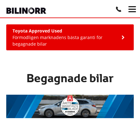
Toyota Approved Used
Förmodligen marknadens bästa garanti för
begagnade bilar
Begagnade bilar