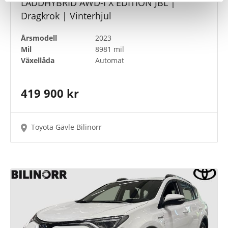
LADDHYBRID AWD-I X EDITION JBL |
Dragkrok | Vinterhjul
Årsmodell
2023
Mil
8981 mil
Växellåda
Automat
419 900 kr
Toyota Gävle Bilinorr