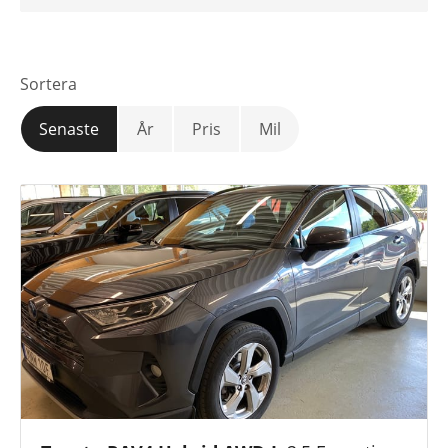
Växellåda
Sortera
Mätarställning
Senaste
År
Pris
Mil
Pris
Motortyp
Drivmedel
Anläggning