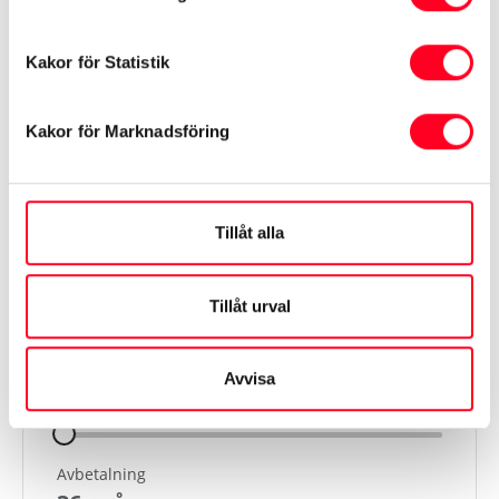
Informationen hämtas från Transportstyrelsen och
Kakor för Statistik
tillverkaren
Kakor för Marknadsföring
Visa mer
Tillåt alla
Finansiering
Tillåt urval
Kontantinsats
Avvisa
48 980
kr
Avbetalning