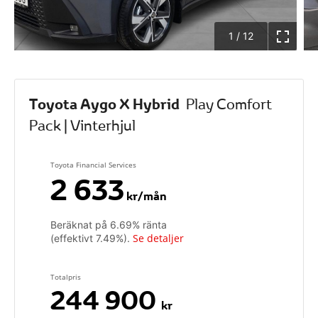
1
/
12
Toyota Aygo X Hybrid
Play Comfort
Pack | Vinterhjul
Toyota Financial Services
2 633
kr/mån
Beräknat på
6.69
% ränta
Se detaljer
(effektivt
7.49
%).
Totalpris
244 900
kr