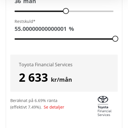
36
mån
Restskuld*
55.00000000000001
%
Toyota Financial Services
2 633
kr/mån
Beräknat på
6.69
% ränta
(effektivt
7.49
%).
Se detaljer