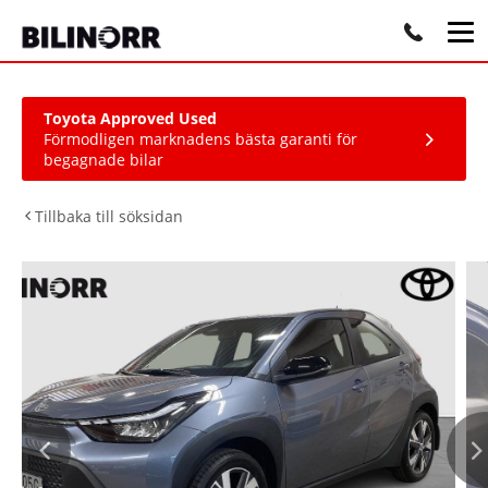
Toyota Approved Used
Förmodligen marknadens bästa garanti för
begagnade bilar
Tillbaka till söksidan