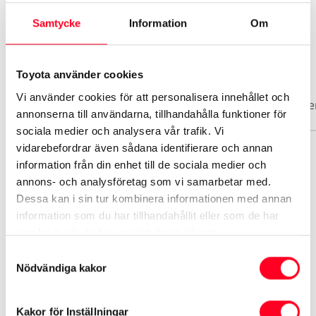
Samtycke
Information
Om
Biluppgifter
Toyota använder cookies
Vi använder cookies för att personalisera innehållet och
Basuppgifter
Funktioner
Interiör
Exteriör
Säke
annonserna till användarna, tillhandahålla funktioner för
sociala medier och analysera vår trafik. Vi
vidarebefordrar även sådana identifierare och annan
Märke
information från din enhet till de sociala medier och
Toyota
annons- och analysföretag som vi samarbetar med.
Dessa kan i sin tur kombinera informationen med annan
information som du har tillhandahållit eller som de har
Modell
samlat in när du har använt deras tjänster.
Aygo X
Samtyckesval
Nödvändiga kakor
Växellåda
Automat
Kakor för Inställningar