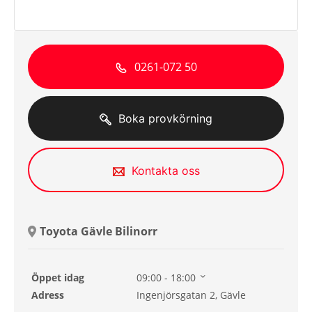
0261-072 50
Boka provkörning
Kontakta oss
Toyota Gävle Bilinorr
Öppet idag
09:00 - 18:00
Lördag
10:00 - 14:00
Adress
Ingenjörsgatan 2, Gävle
Söndag
10:00 - 14:00