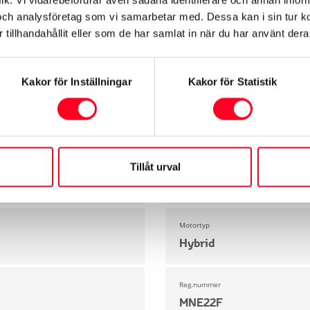
och analysföretag som vi samarbetar med. Dessa kan i sin tur 
tillhandahållit eller som de har samlat in när du har använt deras
Exteriör
Säkerhet
Motor & Prestanda
Dimensioner & 
Kakor för Inställningar
Kakor för Statistik
Modell
Yaris
Miltal
Tillåt urval
1490 mil
Motortyp
Hybrid
Reg.nummer
MNE22F