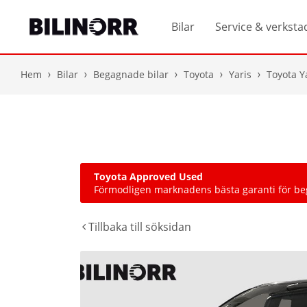
Bilar
Service & verksta
Hem
Bilar
Begagnade bilar
Toyota
Yaris
Toyota Y
Toyota Approved Used
Förmodligen marknadens bästa garanti för b
Tillbaka till söksidan