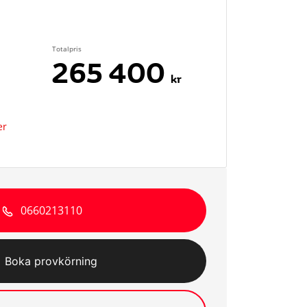
Totalpris
265 400
kr
er
0660213110
Boka provkörning