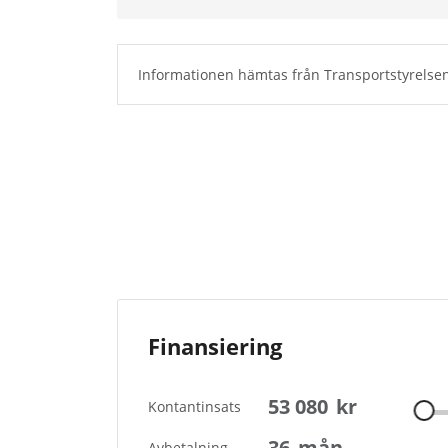
Informationen hämtas från Transportstyrelsen
Finansiering
53 080
kr
Kontantinsats
36
mån
Avbetalning