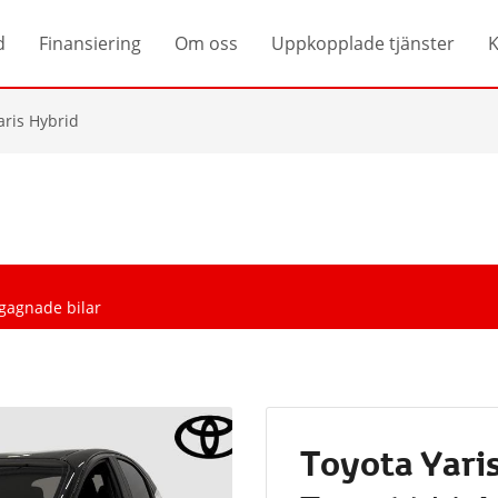
d
Finansiering
Om oss
Uppkopplade tjänster
K
aris Hybrid
egagnade bilar
Toyota Yari