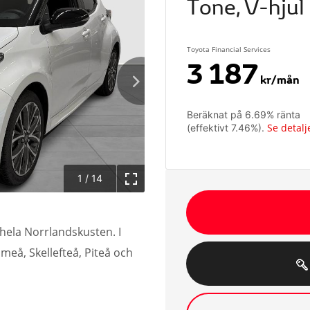
Tone, V-hjul
Toyota Financial Services
3 187
kr/mån
Beräknat på
6.69
% ränta
Se detalj
(effektivt
7.46
%).
1
/
14
r hela Norrlandskusten. I
Umeå, Skellefteå, Piteå och