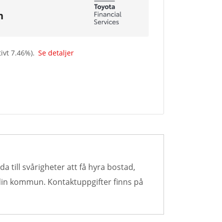
n
tivt
7.46
%).
Se detaljer
a till svårigheter att få hyra bostad,
 din kommun. Kontaktuppgifter finns på