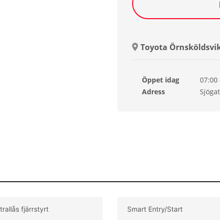
Toyota Örnsköldsvik
Öppet idag
07:00 
Lörda
Adress
Sjögat
Sönd
Månd
Tisda
Onsd
Torsd
rallås fjärrstyrt
Smart Entry/Start