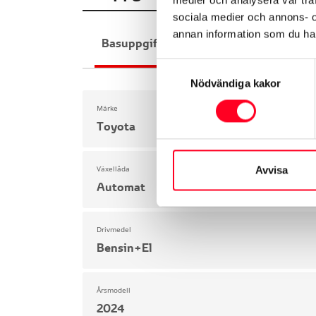
sociala medier och annons- 
annan information som du har 
Basuppgifter
Funktioner
Interiör
Samtyckesval
Nödvändiga kakor
Märke
Toyota
Växellåda
Avvisa
Automat
Drivmedel
Bensin+El
Årsmodell
2024