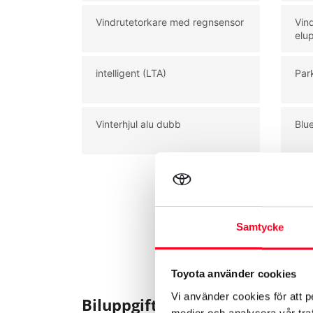
Vindrutetorkare med regnsensor
Vin
elu
intelligent (LTA)
Par
Vinterhjul alu dubb
Blu
Samtycke
Toyota använder cookies
Vi använder cookies för att p
Biluppgifter
medier och analysera vår traf