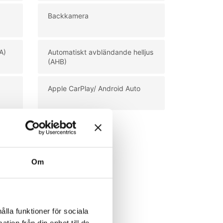
Backkamera
A)
Automatiskt avbländande helljus
(AHB)
Apple CarPlay/ Android Auto
Om
ålla funktioner för sociala
tion från din enhet till de