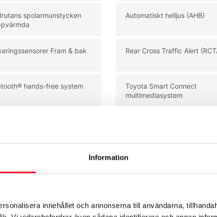
drutans spolarmunstycken
Automatiskt helljus (AHB)
ppvärmda
keringssensorer Fram & bak
Rear Cross Traffic Alert (RCT
etooth® hands-free system
Toyota Smart Connect
multimediasystem
Se mer utrustning
Information
ersonalisera innehållet och annonserna till användarna, tillhandah
ik. Vi vidarebefordrar även sådana identifierare och annan informa