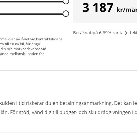
3 187
kr/må
Beräknat på
6.69
% ränta (effek
mma kvar av lånet vid kontraktstidens
a till en ny bil, förlänga
 din bils marknadsvärde vid
vända mellanskillnaden för
kulden i tid riskerar du en betalningsanmärkning. Det kan led
n. För stöd, vänd dig till budget- och skuldrådgivningen i