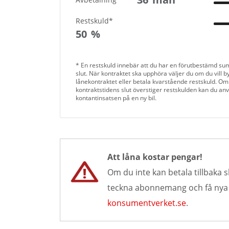
Restskuld*
50
%
* En restskuld innebär att du har en förutbestämd su
slut. När kontraktet ska upphöra väljer du om du vill byt
lånekontraktet eller betala kvarstående restskuld. Om
kontraktstidens slut överstiger restskulden kan du an
kontantinsatsen på en ny bil.
Att låna kostar pengar!
Om du inte kan betala tillbaka s
teckna abonnemang och få nya lå
konsumentverket.se
.