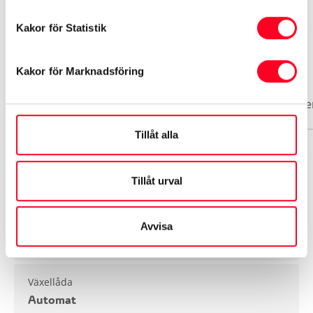
Kakor för Statistik
Biluppgifter
Kakor för Marknadsföring
Basuppgifter
Funktioner
Interiör
Exteriör
Säke
Tillåt alla
Märke
Toyota
Tillåt urval
Modell
Avvisa
Auris
Växellåda
Automat