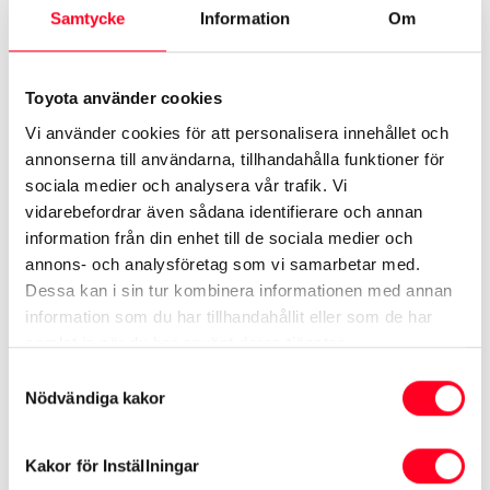
Söndag
10:00 - 14:00
Samtycke
Information
Om
Måndag
09:00 - 18:00
Tisdag
09:00 - 18:00
Utrustning
Onsdag
09:00 - 18:00
Toyota använder cookies
Vi använder cookies för att personalisera innehållet och
Bluetooth samtal/musik
annonserna till användarna, tillhandahålla funktioner för
sociala medier och analysera vår trafik. Vi
Backkamera
vidarebefordrar även sådana identifierare och annan
information från din enhet till de sociala medier och
annons- och analysföretag som vi samarbetar med.
Antispinn
Dessa kan i sin tur kombinera informationen med annan
information som du har tillhandahållit eller som de har
Antisladd
samlat in när du har använt deras tjänster.
Samtyckesval
Nödvändiga kakor
Se mer utrustning
Kakor för Inställningar