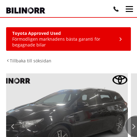
Toyota Approved Used
Förmodligen marknadens bästa garanti för
begagnade bilar
Tillbaka till söksidan