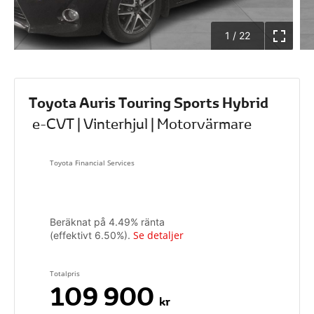
1
/
22
Toyota Auris Touring Sports Hybrid
e-CVT | Vinterhjul | Motorvärmare
Toyota Financial Services
Beräknat på
4.49
% ränta
Se detaljer
(effektivt
6.50
%).
Totalpris
109 900
kr